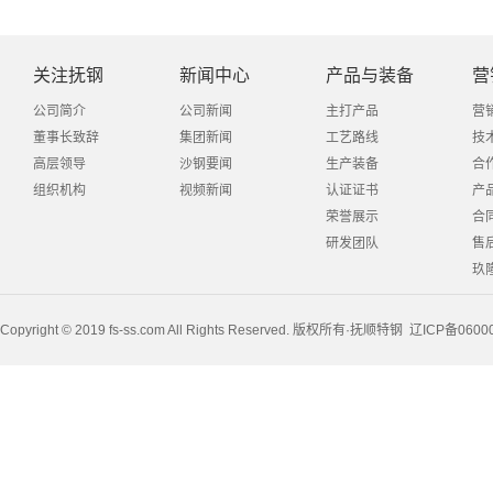
关注抚钢
新闻中心
产品与装备
营
公司简介
公司新闻
主打产品
营
董事长致辞
集团新闻
工艺路线
技
高层领导
沙钢要闻
生产装备
合
组织机构
视频新闻
认证证书
产
荣誉展示
合
研发团队
售
玖
Copyright © 2019 fs-ss.com All Rights Reserved. 版权所有·抚顺特钢
辽ICP备0600