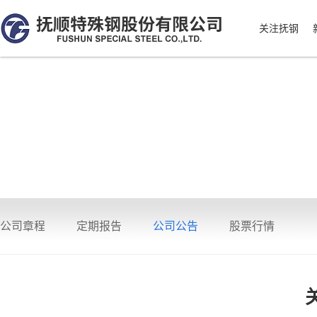
关注抚钢
公司章程
定期报告
公司公告
股票行情