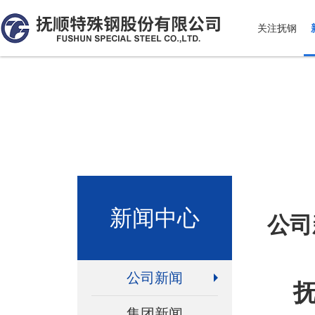
关注抚钢
新闻中心
公司
公司新闻
集团新闻