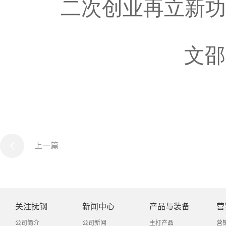
二次创业再立新功
文邵
上一篇
关注抚钢
新闻中心
产品与装备
营
公司简介
公司新闻
主打产品
营