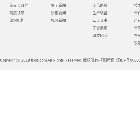
董事长致辞
集团新闻
工艺路线
技
高层领导
沙钢要闻
生产装备
合
组织机构
视频新闻
认证证书
产
荣誉展示
合
研发团队
售
玖
Copyright © 2019 fs-ss.com All Rights Reserved. 版权所有·抚顺特钢
辽ICP备0600