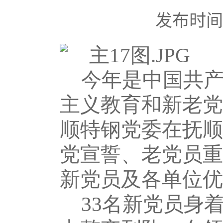
发布时间：2
今年是中国共产
主义教育和新老党
顺特钢党委在抚顺
党宣誓、老党员重
新党员及各单位优
33
名新党员身