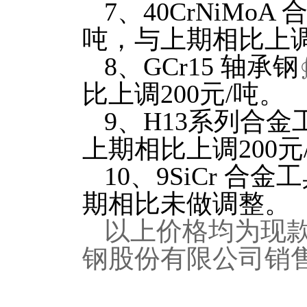
7
、
40CrNiMoA
吨，与上期相比上调2
8
、
GCr15
轴承钢
比上调200元/吨。
9
、
H13
系列
合金
上期相比上调200元
10
、
9SiCr
合金工
期相比未做调整。
以上价格均为现
钢股份有限公司销售处02