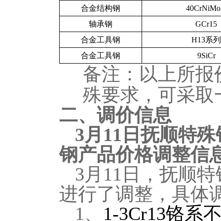
合金结构钢
40CrNiM
轴承钢
GCr15
合金工具钢
H13
系列
合金工具钢
9SiCr
备注：以上所报
殊要求，可采取
二、调价信息
3
月11日抚顺特殊
钢产品价格调整信
3
月11日，抚顺
进行了调整，具体
1
、
1-3Cr13
铬系